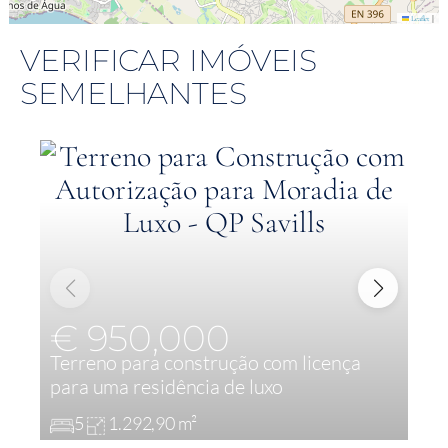
|
Leaflet
VERIFICAR IMÓVEIS
SEMELHANTES
€ 950,000
Terreno para construção com licença
T
para uma residência de luxo
m
5
1.292,90 m²