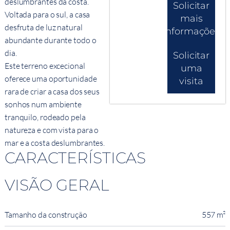
deslumbrantes da costa.
Solicitar
Voltada para o sul, a casa
mais
desfruta de luz natural
informações
abundante durante todo o
dia.
Solicitar
Este terreno excecional
uma
oferece uma oportunidade
visita
rara de criar a casa dos seus
sonhos num ambiente
tranquilo, rodeado pela
natureza e com vista para o
mar e a costa deslumbrantes.
CARACTERÍSTICAS
VISÃO GERAL
Tamanho da construção
557 m²