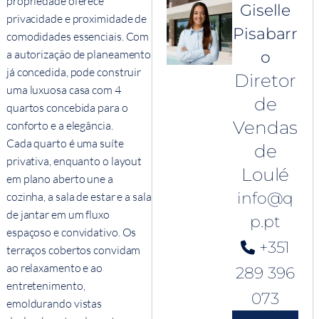
propriedade oferece
Giselle
privacidade e proximidade de
Pisabarr
comodidades essenciais. Com
a autorização de planeamento
o
já concedida, pode construir
Diretor
uma luxuosa casa com 4
de
quartos concebida para o
Vendas
conforto e a elegância.
Cada quarto é uma suíte
de
privativa, enquanto o layout
Loulé
em plano aberto une a
info@q
cozinha, a sala de estar e a sala
de jantar em um fluxo
p.pt
espaçoso e convidativo. Os
+351
terraços cobertos convidam
ao relaxamento e ao
289 396
entretenimento,
073
emoldurando vistas