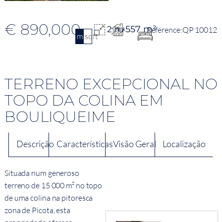
€ 890,000
557 m²
2 ha
QP 10012
m2
sqft
TERRENO EXCEPCIONAL NO
TOPO DA COLINA EM
BOULIQUEIME
Descrição
Características
Visão Geral
Localização
Situada num generoso
terreno de 15 000 m² no topo
de uma colina na pitoresca
zona de Picota, esta