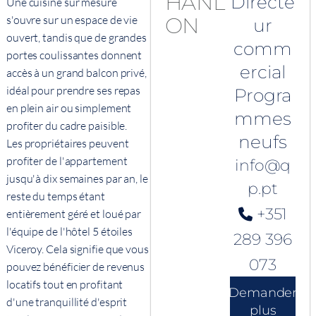
Directe
Une cuisine sur mesure
s'ouvre sur un espace de vie
ur
ouvert, tandis que de grandes
comm
portes coulissantes donnent
ercial
accès à un grand balcon privé,
idéal pour prendre ses repas
Progra
en plein air ou simplement
mmes
profiter du cadre paisible.
neufs
Les propriétaires peuvent
profiter de l'appartement
info@q
jusqu'à dix semaines par an, le
p.pt
reste du temps étant
+351
entièrement géré et loué par
l'équipe de l'hôtel 5 étoiles
289 396
Viceroy. Cela signifie que vous
073
pouvez bénéficier de revenus
locatifs tout en profitant
Demander
d'une tranquillité d'esprit
plus