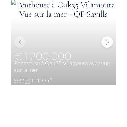
€ 1,200,000
Penthouse à Oak35 Vilamoura avec vue
A
sur la mer
V
2
114,90 m²