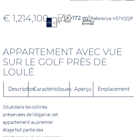
€ 1,214,100
172 m²
95792QP
m2
sqft
2
APPARTEMENT AVEC VUE
SUR LE GOLF PRÈS DE
LOULÉ
Description
Caractéristiques
Aperçu
Emplacement
Situé dans les collines
préservées de l'Algarve, cet
appartement au premier
étage fait partie des