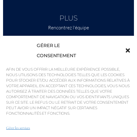
PLUS
Rencontrez l'équipe
Ce qu'il faut savoir
GÉRER LE
Savills
CONSENTEMENT
Intelligence économique
AFIN DE VOUS OFFRIR LA MEILLEURE EXPÉRIENCE POSSIBLE,
Pourquoi QP Savills ?
NOUS UTILISONS DES TECHNOLOGIES TELLES QUE LES COOKIES
POUR STOCKER ET/OU ACCÉDER AUX INFORMATIONS RELATIVES À
Actualités et événements
VOTRE APPAREIL. EN ACCEPTANT CES TECHNOLOGIES, VOUS NOUS
Cartes de la région
AUTORISEZ À TRAITER DES DONNÉES TELLES QUE VOTRE
COMPORTEMENT DE NAVIGATION OU VOS IDENTIFIANTS UNIQUES
Communauté
SUR CE SITE. LE REFUS OU LE RETRAIT DE VOTRE CONSENTEMENT
PEUT AVOIR UN IMPACT NÉGATIF SUR CERTAINES
Carrières
FONCTIONNALITÉS ET FONCTIONS.
Gérer les services