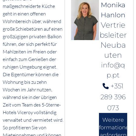
Monika
maßgeschneiderte Küche
geht in einen offenen
Hanlon
Wohnbereich über, während
Vertrie
große Schiebetüren auf einen
bsleiter
großzügigen privaten Balkon
Neuba
führen, der sich perfekt für
Mahlzeiten im Freien oder
uten
einfach zum Genießen der
info@q
ruhigen Umgebung eignet.
p.pt
Die Eigentümer können die
Wohnung bis zu zehn
+351
Wochen im Jahr nutzen,
289 396
während sie in der übrigen
Zeit vom Team des 5-Sterne-
073
Hotels Viceroy vollständig
Weitere
verwaltet und vermietet wird.
Informationen
So profitieren Sie von
anfordern
Mieteinnahmen und können