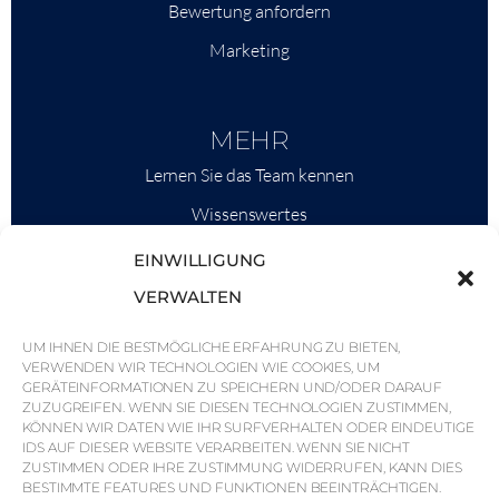
Bewertung anfordern
Marketing
MEHR
Lernen Sie das Team kennen
Wissenswertes
Savills
EINWILLIGUNG
Marktinformationen
VERWALTEN
Warum QP Savills?
UM IHNEN DIE BESTMÖGLICHE ERFAHRUNG ZU BIETEN,
VERWENDEN WIR TECHNOLOGIEN WIE COOKIES, UM
Nachrichten & Veranstaltungen
GERÄTEINFORMATIONEN ZU SPEICHERN UND/ODER DARAUF
Karten der Region
ZUZUGREIFEN. WENN SIE DIESEN TECHNOLOGIEN ZUSTIMMEN,
KÖNNEN WIR DATEN WIE IHR SURFVERHALTEN ODER EINDEUTIGE
Gemeinschaft
IDS AUF DIESER WEBSITE VERARBEITEN. WENN SIE NICHT
ZUSTIMMEN ODER IHRE ZUSTIMMUNG WIDERRUFEN, KANN DIES
Karriere
BESTIMMTE FEATURES UND FUNKTIONEN BEEINTRÄCHTIGEN.