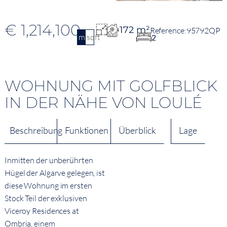
€ 1,214,100
172 m²
95792QP
m2
sqft
2
WOHNUNG MIT GOLFBLICK
IN DER NÄHE VON LOULÉ
Beschreibung
Funktionen
Überblick
Lage
Inmitten der unberührten
Hügel der Algarve gelegen, ist
diese Wohnung im ersten
Stock Teil der exklusiven
Viceroy Residences at
Ombria, einem