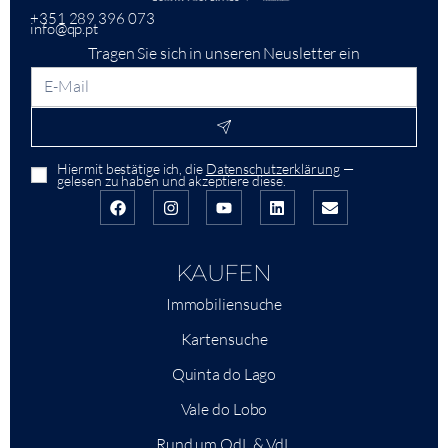
+351 289 396 073
info@qp.pt
Tragen Sie sich in unseren Neusletter ein
Hiermit bestätige ich, die
Datenschutzerklärung
—
gelesen zu haben und akzeptiere diese.
KAUFEN
Immobiliensuche
Kartensuche
Quinta do Lago
Vale do Lobo
Rund um QdL & VdL