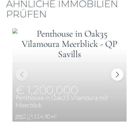
ÄHNLICHE IMMOBILIEN
PRÜFEN
€ 1,200,000
Penthouse in Oak35 Vilamoura mit
L
Meerblick
A
2
114,90 m²