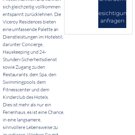
sich gleichzeitig vollkommen
Besichtigung
entspannt zurücklehnen. Die
anfragen
Viceroy Residences bieten
eine umfassende Palette an
Dienstleistungen im Hotelstil,
darunter Concierge,
Hauskeeping und 24-
Stunden-Sicherheitsdienst
sowie Zugang zu den
Restaurants, dem Spa, den
Swimmingpools, dem
Fitnesscenter und dem
Kinderclub des Hotels.
Dies ist mehr als nur ein
Ferienhaus, es ist eine Chance,
in eine langsamere,
sinnvollere Lebensweise zu
investieren. Wachen Sie mit