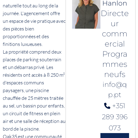
Hanlon
naturelle tout au long de la
Directe
journée. L'agencement offre
un espace de vie pratique avec
ur
des pièces bien
comm
proportionnées et des
ercial
finitions luxueuses.
La propriété comprend deux
Progra
places de parking souterrain
mmes
et un débarras privé. Les
neufs
résidents ont accès à 8 250 m²
d'espaces communs
info@q
paysagers, une piscine
p.pt
chauffée de 25 mètres traitée
+351
au sel, un bassin pour enfants,
un circuit de fitness en plein
289 396
air et une salle de réception au
073
bord de la piscine.
Oak35 est une communauté