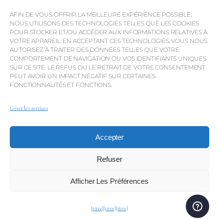
AFIN DE VOUS OFFRIR LA MEILLEURE EXPÉRIENCE POSSIBLE,
Pourquoi QP Savills ?
NOUS UTILISONS DES TECHNOLOGIES TELLES QUE LES COOKIES
Actualités et événements
POUR STOCKER ET/OU ACCÉDER AUX INFORMATIONS RELATIVES À
VOTRE APPAREIL. EN ACCEPTANT CES TECHNOLOGIES, VOUS NOUS
Cartes de la région
AUTORISEZ À TRAITER DES DONNÉES TELLES QUE VOTRE
COMPORTEMENT DE NAVIGATION OU VOS IDENTIFIANTS UNIQUES
Communauté
SUR CE SITE. LE REFUS OU LE RETRAIT DE VOTRE CONSENTEMENT
PEUT AVOIR UN IMPACT NÉGATIF SUR CERTAINES
Carrières
FONCTIONNALITÉS ET FONCTIONS.
Gérer les services
© Weber Media®
Tous droits réservés 2026.
Accepter
Politique de confidentialité
Mentions légales
Conditions générales
Canal de dénonciation
Refuser
Afficher Les Préférences
© QP Savills – Mills & Mills Lda. Tous droits réservés. Licence
immobilière n° AMI-1252 APEMIP 3785.
{titre}
{titre}
{titre}