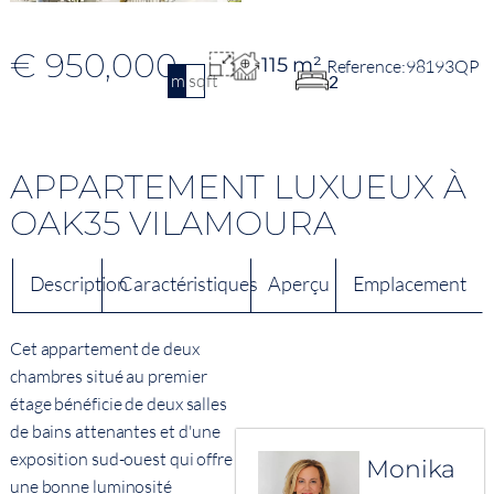
€ 950,000
115 m²
98193QP
m2
sqft
2
APPARTEMENT LUXUEUX À
OAK35 VILAMOURA
Description
Caractéristiques
Aperçu
Emplacement
Cet appartement de deux
chambres situé au premier
étage bénéficie de deux salles
de bains attenantes et d'une
exposition sud-ouest qui offre
Monika
une bonne luminosité