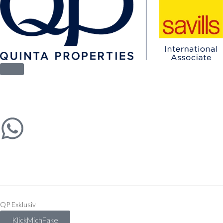
QP Exklusiv
KlickMichFake