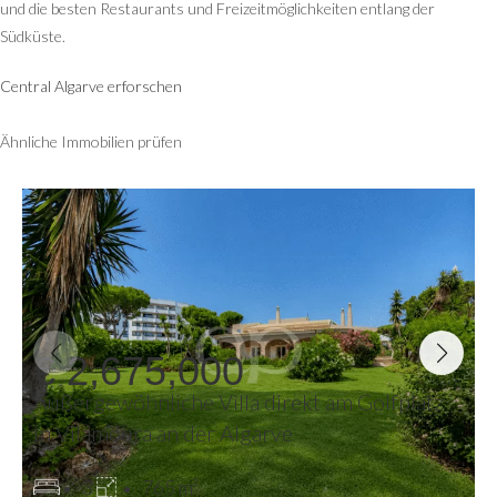
und die besten Restaurants und Freizeitmöglichkeiten entlang der
Südküste.
Central Algarve erforschen
Ähnliche Immobilien prüfen
€ 2,675,000
Außergewöhnliche Villa direkt am Golfplatz
in Vilamoura an der Algarve
3
765 m²