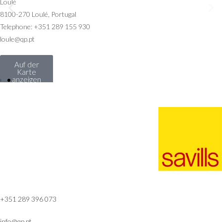
Quinta do Lago
8135-162 Almancil, Portugal
Telephone: +351 289 396 073
info@qp.pt
Auf der
Karte
anzeigen
+351 289 396 073
info@qp.pt