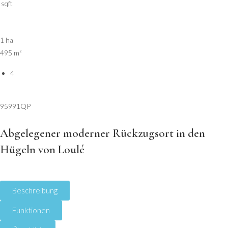
sqft
1 ha
495 m²
4
95991QP
Abgelegener moderner Rückzugsort in den
Hügeln von Loulé
Beschreibung
Funktionen