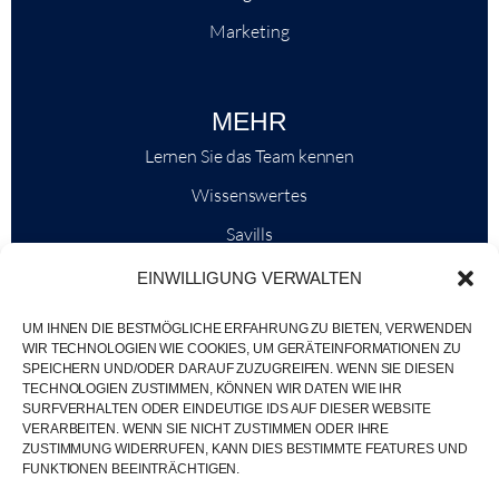
Marketing
MEHR
Lernen Sie das Team kennen
Wissenswertes
Savills
Marktinformationen
EINWILLIGUNG VERWALTEN
Warum QP Savills?
UM IHNEN DIE BESTMÖGLICHE ERFAHRUNG ZU BIETEN, VERWENDEN
Nachrichten & Veranstaltungen
WIR TECHNOLOGIEN WIE COOKIES, UM GERÄTEINFORMATIONEN ZU
SPEICHERN UND/ODER DARAUF ZUZUGREIFEN. WENN SIE DIESEN
Karten der Region
TECHNOLOGIEN ZUSTIMMEN, KÖNNEN WIR DATEN WIE IHR
SURFVERHALTEN ODER EINDEUTIGE IDS AUF DIESER WEBSITE
Gemeinschaft
VERARBEITEN. WENN SIE NICHT ZUSTIMMEN ODER IHRE
ZUSTIMMUNG WIDERRUFEN, KANN DIES BESTIMMTE FEATURES UND
Karriere
FUNKTIONEN BEEINTRÄCHTIGEN.