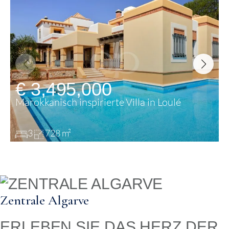
€ 3,495,000
Marokkanisch inspirierte Villa in Loulé
3
728 m²
Zentrale Algarve
ERLEBEN SIE DAS HERZ DER