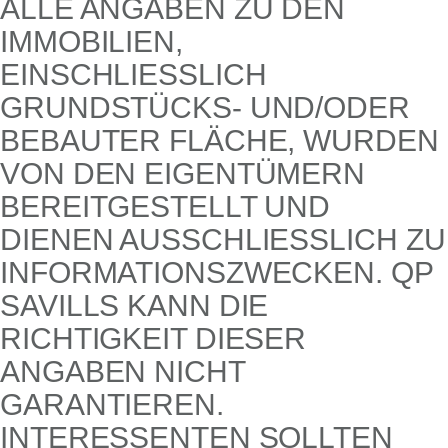
ALLE ANGABEN ZU DEN
IMMOBILIEN,
EINSCHLIESSLICH G
RUNDSTÜCKS- UND/ODER B
EBAUTER FLÄCHE, WURDEN V
ON DEN EIGENTÜMERN B
EREITGESTELLT UND D
IENEN AUSSCHLIESSLICH ZU IN
FORMATIONSZWECKEN. QP SA
VILLS KANN DIE RI
CHTIGKEIT DIESER AN
GABEN NICHT GA
RANTIEREN. IN
TERESSENTEN SOLLTEN AL