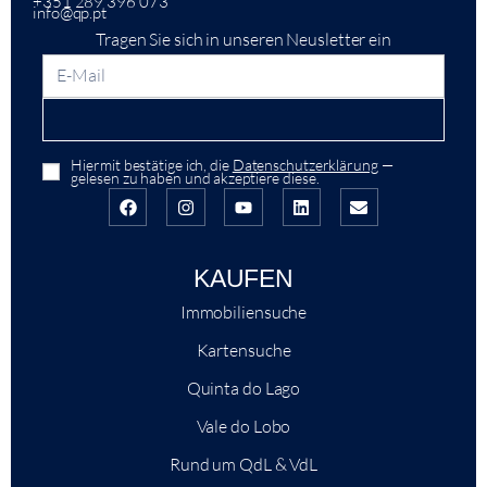
+351 289 396 073
info@qp.pt
Tragen Sie sich in unseren Neusletter ein
Hiermit bestätige ich, die
Datenschutzerklärung
—
gelesen zu haben und akzeptiere diese.
KAUFEN
Immobiliensuche
Kartensuche
Quinta do Lago
Vale do Lobo
Rund um QdL & VdL