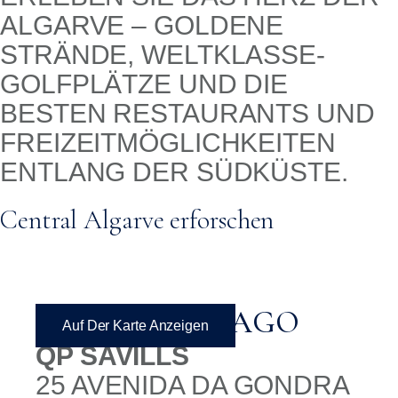
ALGARVE – GOLDENE
STRÄNDE, WELTKLASSE-
GOLFPLÄTZE UND DIE
BESTEN RESTAURANTS UND
FREIZEITMÖGLICHKEITEN
ENTLANG DER SÜDKÜSTE.
Central Algarve erforschen
QUINTA DO LAGO
Auf Der Karte Anzeigen
QP SAVILLS
25 AVENIDA DA GONDRA