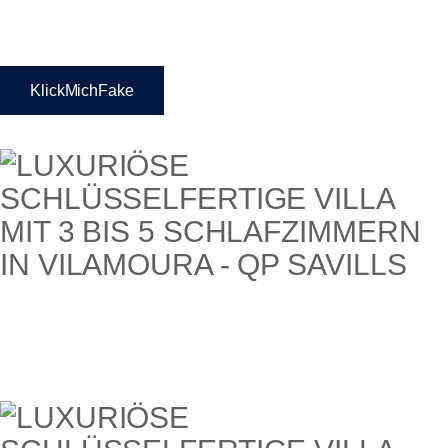
KlickMichFake