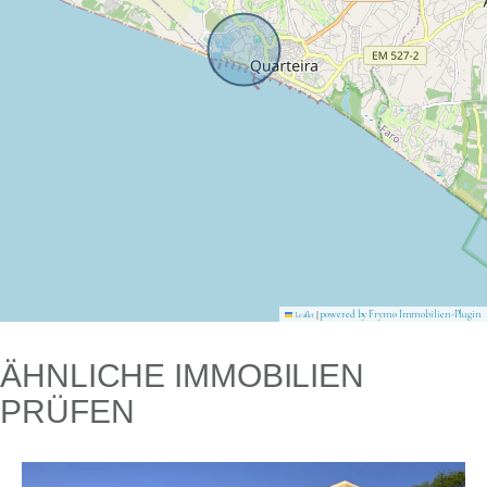
|
powered by Frymo Immobilien-Plugin
Leaflet
ÄHNLICHE IMMOBILIEN
PRÜFEN