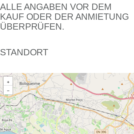
LE ANGABEN VOR DEM KA
UF ODER DER ANMIETUNG ÜB
ERPRÜFEN.
STANDORT
+
−