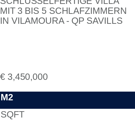
€ 3,450,000
M2
SQFT