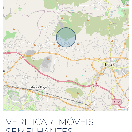
|
Leaflet
VERIFICAR IMÓVEIS
SEMELHANTES