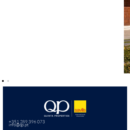
+351 289 396 073
info@qp.pt