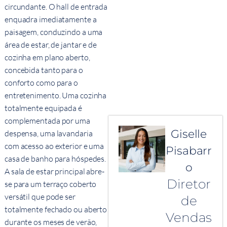
circundante. O hall de entrada
enquadra imediatamente a
paisagem, conduzindo a uma
área de estar, de jantar e de
cozinha em plano aberto,
concebida tanto para o
conforto como para o
entretenimento. Uma cozinha
totalmente equipada é
complementada por uma
Giselle
despensa, uma lavandaria
com acesso ao exterior e uma
Pisabarr
casa de banho para hóspedes.
o
A sala de estar principal abre-
Diretor
se para um terraço coberto
versátil que pode ser
de
totalmente fechado ou aberto
Vendas
durante os meses de verão,