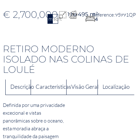
€ 2,700,000
495 m²
1 ha
95991QP
m2
sqft
4
RETIRO MODERNO
ISOLADO NAS COLINAS DE
LOULÉ
Descrição
Características
Visão Geral
Localização
Definida por uma privacidade
excecional e vistas
panorâmicas sobre o oceano,
esta moradia abraça a
tranquilidade da paisagem