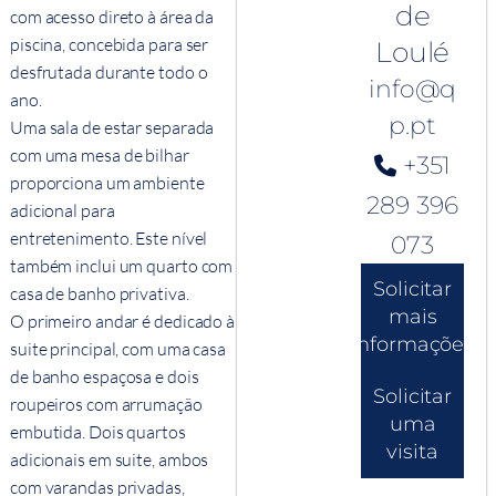
de
com acesso direto à área da
piscina, concebida para ser
Loulé
desfrutada durante todo o
info@q
ano.
p.pt
Uma sala de estar separada
com uma mesa de bilhar
+351
proporciona um ambiente
289 396
adicional para
entretenimento. Este nível
073
também inclui um quarto com
Solicitar
casa de banho privativa.
mais
O primeiro andar é dedicado à
informações
suite principal, com uma casa
de banho espaçosa e dois
Solicitar
roupeiros com arrumação
uma
embutida. Dois quartos
visita
adicionais em suite, ambos
com varandas privadas,