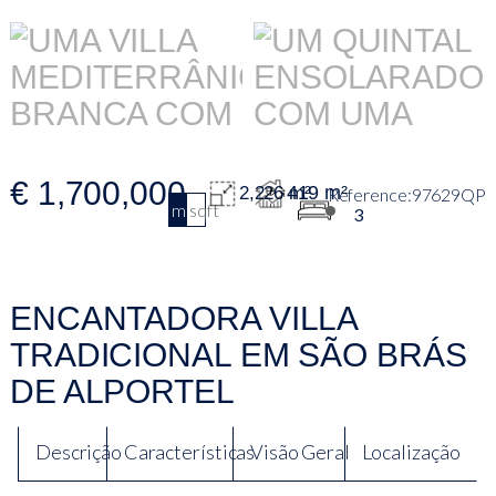
€ 1,700,000
419 m²
2,226 m²
97629QP
m2
sqft
3
ENCANTADORA VILLA
TRADICIONAL EM SÃO BRÁS
DE ALPORTEL
Descrição
Características
Visão Geral
Localização