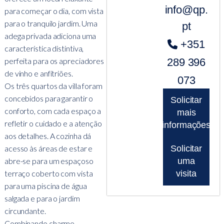
info@qp.
para começar o dia, com vista
para o tranquilo jardim. Uma
pt
adega privada adiciona uma
+351
característica distintiva,
perfeita para os apreciadores
289 396
de vinho e anfitriões.
073
Os três quartos da villa foram
concebidos para garantir o
Solicitar
conforto, com cada espaço a
mais
refletir o cuidado e a atenção
informações
aos detalhes. A cozinha dá
acesso às áreas de estar e
Solicitar
abre-se para um espaçoso
uma
terraço coberto com vista
visita
para uma piscina de água
salgada e para o jardim
circundante.
Combinando charme