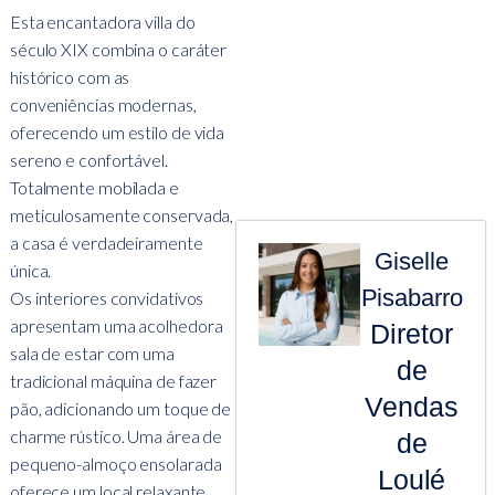
Esta encantadora villa do
século XIX combina o caráter
histórico com as
conveniências modernas,
oferecendo um estilo de vida
sereno e confortável.
Totalmente mobilada e
meticulosamente conservada,
a casa é verdadeiramente
Giselle
única.
Pisabarro
Os interiores convidativos
apresentam uma acolhedora
Diretor
sala de estar com uma
de
tradicional máquina de fazer
Vendas
pão, adicionando um toque de
charme rústico. Uma área de
de
pequeno-almoço ensolarada
Loulé
oferece um local relaxante