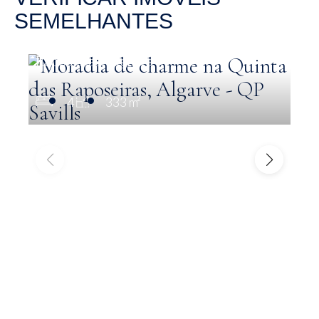
SEMELHANTES
€ 1,680,000
Moradia de charme na Quinta das
Raposeiras, Algarve
4
333 m²
M
d