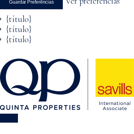
Ver preferências
Guardar Preferências
{título}
{título}
{título}