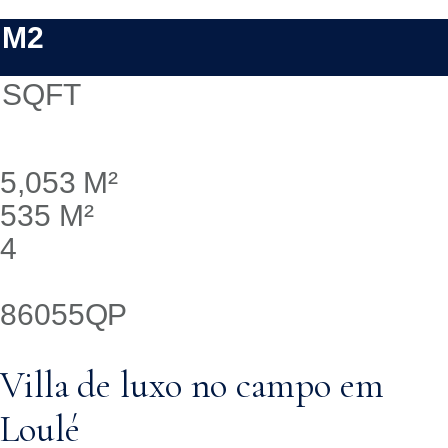
M2
SQFT
5,053 M²
535 M²
4
86055QP
Villa de luxo no campo em
Loulé