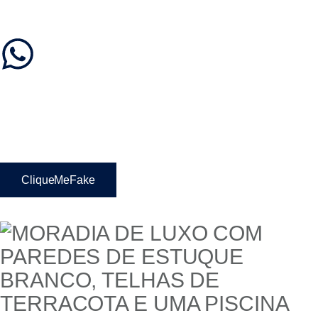
CliqueMeFake