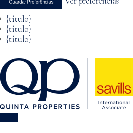
Ver preferências
Guardar Preferências
{título}
{título}
{título}