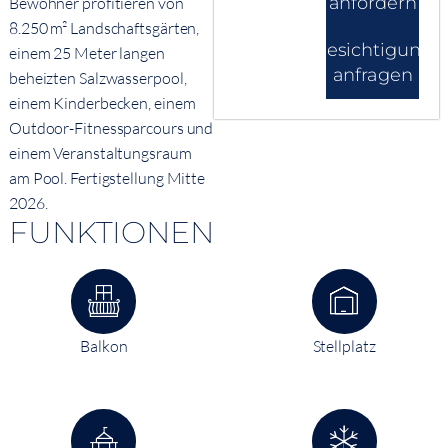
anfordern
Bewohner profitieren von
8.250 m² Landschaftsgärten,
Besichtigung
einem 25 Meter langen
anfragen
beheizten Salzwasserpool,
einem Kinderbecken, einem
Outdoor-Fitnessparcours und
einem Veranstaltungsraum
am Pool. Fertigstellung Mitte
2026.
FUNKTIONEN
Balkon
Stellplatz