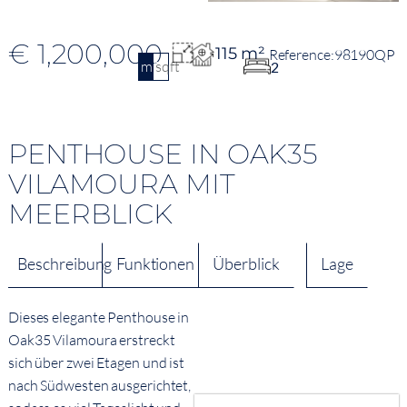
€ 1,200,000
115 m²
98190QP
m2
sqft
2
PENTHOUSE IN OAK35
VILAMOURA MIT
MEERBLICK
Beschreibung
Funktionen
Überblick
Lage
Dieses elegante Penthouse in
Oak35 Vilamoura erstreckt
sich über zwei Etagen und ist
nach Südwesten ausgerichtet,