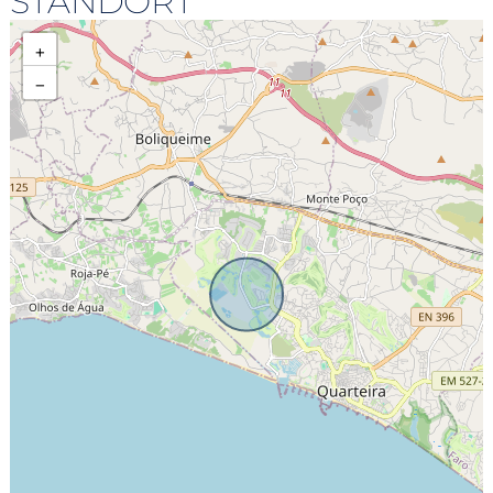
STANDORT
+
−