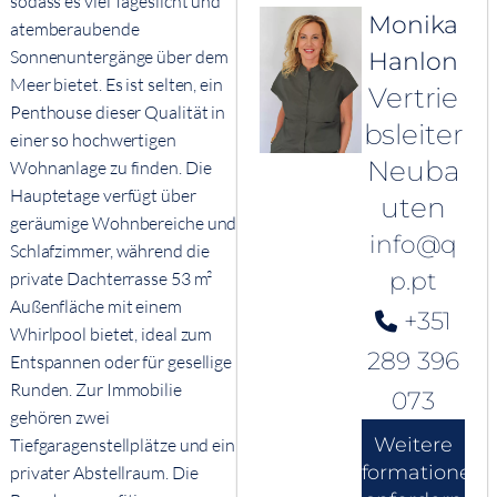
sodass es viel Tageslicht und
Monika
atemberaubende
Sonnenuntergänge über dem
Hanlon
Meer bietet. Es ist selten, ein
Vertrie
Penthouse dieser Qualität in
bsleiter
einer so hochwertigen
Neuba
Wohnanlage zu finden. Die
Hauptetage verfügt über
uten
geräumige Wohnbereiche und
info@q
Schlafzimmer, während die
p.pt
private Dachterrasse 53 m²
Außenfläche mit einem
+351
Whirlpool bietet, ideal zum
289 396
Entspannen oder für gesellige
Runden. Zur Immobilie
073
gehören zwei
Weitere
Tiefgaragenstellplätze und ein
Informationen
privater Abstellraum. Die