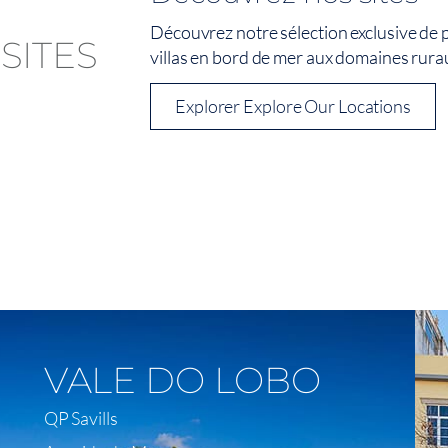
Découvrez notre sélection exclusive de p
villas en bord de mer aux domaines rurau
Explorer Explore Our Locations
Voir Sur La Carte
VALE DO LOBO
QP Savills