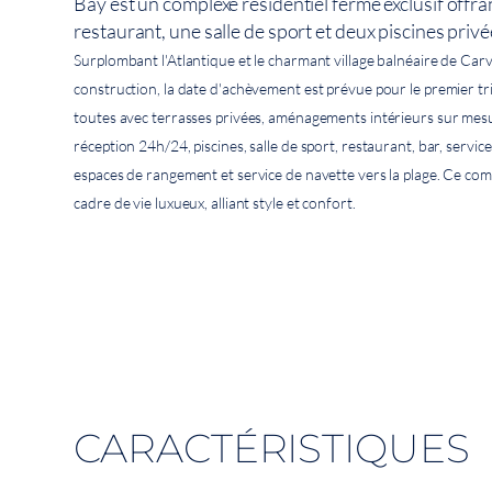
Bay est un complexe résidentiel fermé exclusif offr
restaurant, une salle de sport et deux piscines privé
Surplombant l'Atlantique et le charmant village balnéaire de Car
construction, la date d'achèvement est prévue pour le premier t
toutes avec terrasses privées, aménagements intérieurs sur me
réception 24h/24, piscines, salle de sport, restaurant, bar, servic
espaces de rangement et service de navette vers la plage. Ce comp
cadre de vie luxueux, alliant style et confort.
CARACTÉRISTIQUES