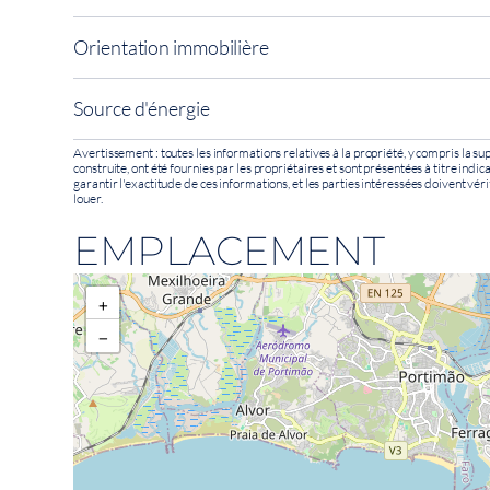
Orientation immobilière
Source d'énergie
Avertissement : toutes les informations relatives à la propriété, y compris la sup
construite, ont été fournies par les propriétaires et sont présentées à titre indi
garantir l'exactitude de ces informations, et les parties intéressées doivent véri
louer.
EMPLACEMENT
+
−