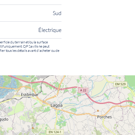
Sud
Électrique
erficie du terrain et/ou la surface
catif uniquement. QP Savills ne peut
fier tous les détails avant d'acheter ou de