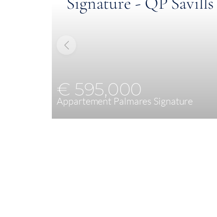
€ 595,000
Appartement Palmares Signature
1
63,85 m²