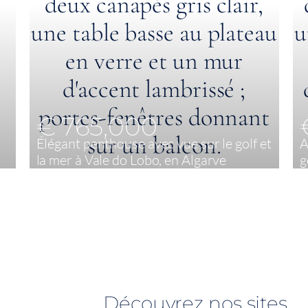
€ 765,000
Élégant penthouse avec vue sur le golf et
A
la mer à Vale do Lobo, en Algarve
g
2
133,20 m²
Découvrez nos sites