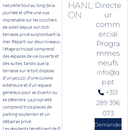
Directe
naturelle tout au long de la
journée et offre une vue
ur
imprenable sur les couchers
comm
de soleil depuis son toit-
ercial
terrasse privé surplombant la
mer. Réparti sur deux niveaux,
Progra
l'étage principal comprend
mmes
des espaces de vie ouverts et
neufs
des suites, tandis que la
terrasse sur le toit dispose
info@q
d'un jacuzzi, d'une cuisine
p.pt
extérieure et d'un espace
+351
généreux pour se divertir ou
se détendre. La propriété
289 396
comprend trois places de
073
parking souterrain et un
débarras privé.
Demander
Les résidents bénéficient de 8