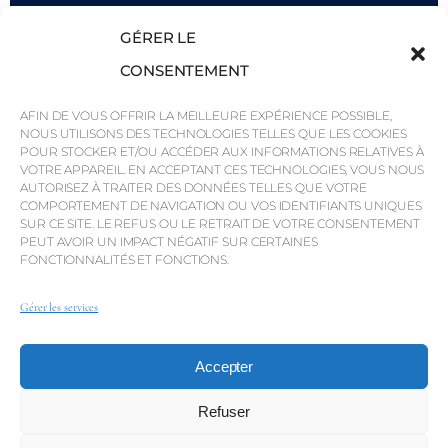
Ce qu'il faut savoir
GÉRER LE
Savills
CONSENTEMENT
Intelligence économique
AFIN DE VOUS OFFRIR LA MEILLEURE EXPÉRIENCE POSSIBLE,
Pourquoi QP Savills ?
NOUS UTILISONS DES TECHNOLOGIES TELLES QUE LES COOKIES
POUR STOCKER ET/OU ACCÉDER AUX INFORMATIONS RELATIVES À
Actualités et événements
VOTRE APPAREIL. EN ACCEPTANT CES TECHNOLOGIES, VOUS NOUS
Cartes de la région
AUTORISEZ À TRAITER DES DONNÉES TELLES QUE VOTRE
COMPORTEMENT DE NAVIGATION OU VOS IDENTIFIANTS UNIQUES
Communauté
SUR CE SITE. LE REFUS OU LE RETRAIT DE VOTRE CONSENTEMENT
PEUT AVOIR UN IMPACT NÉGATIF SUR CERTAINES
Carrières
FONCTIONNALITÉS ET FONCTIONS.
Gérer les services
© Weber Media®
Tous droits réservés 2026.
Accepter
Politique de confidentialité
Mentions légales
Conditions générales
Canal de dénonciation
Refuser