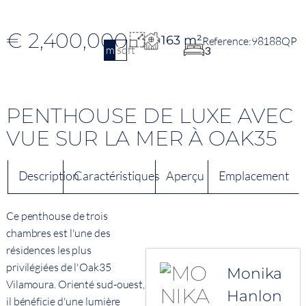
€ 2,400,000
163 m²
98188QP
m2
sqft
3
PENTHOUSE DE LUXE AVEC
VUE SUR LA MER À OAK35
Description
Caractéristiques
Aperçu
Emplacement
Ce penthouse de trois
chambres est l'une des
résidences les plus
privilégiées de l'Oak35
Monika
Vilamoura. Orienté sud-ouest,
Hanlon
il bénéficie d'une lumière