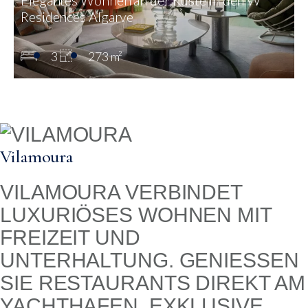
Residences Algarve
3
273 m²
Vilamoura
VILAMOURA VERBINDET
LUXURIÖSES WOHNEN MIT
FREIZEIT UND
UNTERHALTUNG. GENIESSEN S
IE RESTAURANTS DIREKT AM Y
ACHTHAFEN, EXKLUSIVE R