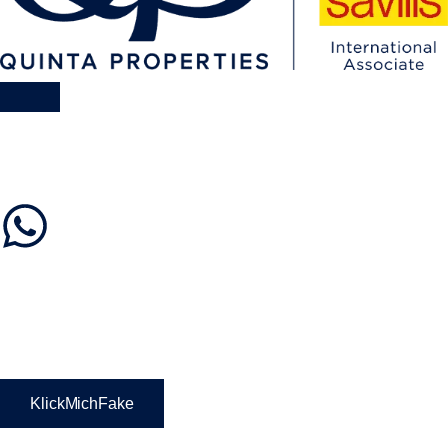
KlickMichFake