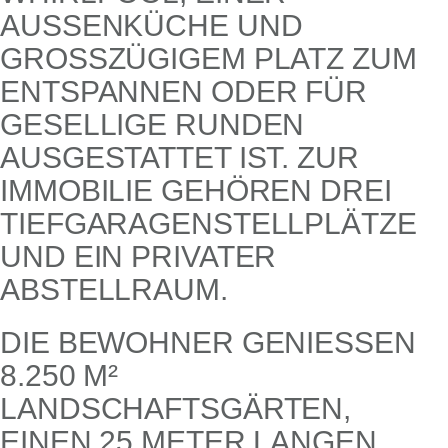
USSENKÜCHE UND GR
OSSZÜGIGEM PLATZ ZUM ENT
SPANNEN ODER FÜR GES
ELLIGE RUNDEN AUS
GESTATTET IST. ZUR IMM
OBILIE GEHÖREN DREI TIE
FGARAGENSTELLPLÄTZE UND
EIN PRIVATER ABS
TELLRAUM.
DIE BEWOHNER GENIESSEN 8
.250 M² L
ANDSCHAFTSGÄRTEN, E
INEN 25 METER LANGEN B