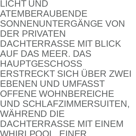
ICHT UND A
TEMBERAUBENDE S
ONNENUNTERGÄNGE VON D
ER PRIVATEN D
ACHTERRASSE MIT BLICK A
UF DAS MEER. DAS H
AUPTGESCHOSS E
RSTRECKT SICH ÜBER ZWEI E
BENEN UND UMFASST O
FFENE WOHNBEREICHE U
ND SCHLAFZIMMERSUITEN, W
ÄHREND DIE D
ACHTERRASSE MIT EINEM W
HIRLPOOL, EINER A