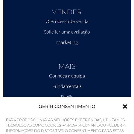
VENDER
O Processo de Venda
Solicitar uma avaliação
Marketing
MAIS
Conheça a equipa
Fundamentais
Savills
GERIR CONSENTIMENTO
Inteligência de mercado
Porquê a QP Savills?
PARA PROPORCIONAR AS MELHORES EXPERIÊNCIAS, UTILIZAMOS
TECNOLOGIAS COMO COOKIES PARA ARMAZENAR E/OU ACEDER A
Notícias e Eventos
INFORMAÇÕES DO DISPOSITIVO. O CONSENTIMENTO PARA ESTAS