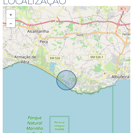
LOCALIZAÇÃO
+
−