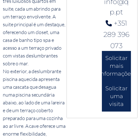
info@q
três luxuosos quartos em
suite, cada um abrindo para
p.pt
um terraço envolvente. A
+351
suite principal é um destaque,
oferecendo um closet, uma
289 396
casa de banho tipo spa e
073
acesso a um terraço privado
com vistas deslumbrantes
Solicitar
sobre o mar.
mais
No exterior, a deslumbrante
informações
piscina aquecida apresenta
uma cascata que desagua
Solicitar
numa piscina secundária
uma
abaixo, ao lado de uma lareira
visita
e de um terraço coberto
preparado para uma cozinha
ao ar livre. A cave oferece uma
enorme flexibilidade,