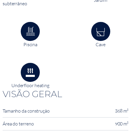
subterrâneo
Piscina
Cave
Underfloor heating
VISÃO GERAL
Tamanho da construção
368 m²
Área do terreno
900 m²