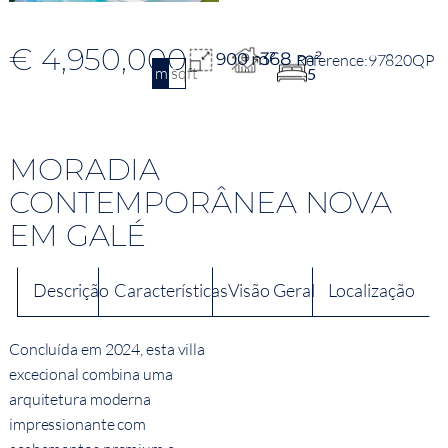
€ 4,950,000
368 m²
900 m²
97820QP
m2
sqft
5
MORADIA
CONTEMPORÂNEA NOVA
EM GALÉ
Descrição
Características
Visão Geral
Localização
Concluída em 2024, esta villa
excecional combina uma
arquitetura moderna
impressionante com