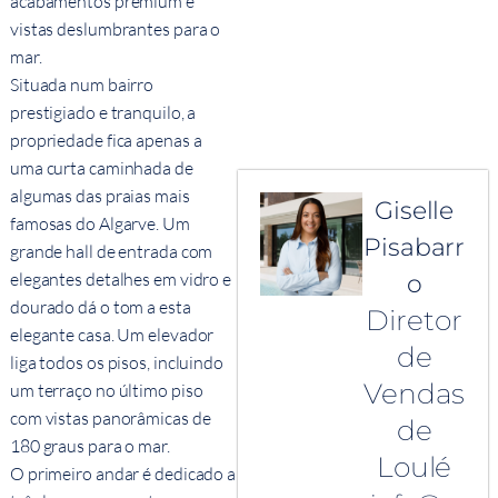
acabamentos premium e
vistas deslumbrantes para o
mar.
Situada num bairro
prestigiado e tranquilo, a
propriedade fica apenas a
uma curta caminhada de
algumas das praias mais
Giselle
famosas do Algarve. Um
Pisabarr
grande hall de entrada com
elegantes detalhes em vidro e
o
dourado dá o tom a esta
Diretor
elegante casa. Um elevador
de
liga todos os pisos, incluindo
Vendas
um terraço no último piso
com vistas panorâmicas de
de
180 graus para o mar.
Loulé
O primeiro andar é dedicado a