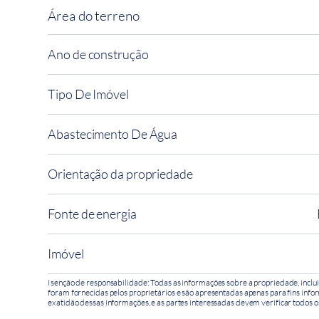
Área do terreno
Ano de construção
Tipo De Imóvel
Abastecimento De Água
Orientação da propriedade
Fonte de energia
Imóvel
Isenção de responsabilidade: Todas as informações sobre a propriedade, inclui
foram fornecidas pelos proprietários e são apresentadas apenas para fins infor
exatidão dessas informações, e as partes interessadas devem verificar todos o