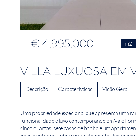
€ 4,995,000
m2
VILLA LUXUOSA EM
Descrição
Características
Visão Geral
Uma propriedade excecional que apresenta uma rara
funcionalidade e luxo contemporâneo em Vale Form
cinco quartos, sete casas de banho e um apartamen
no piso inferior, todos com acabamentos luxuosos 