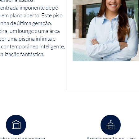
entrada imponente de pé-
 em plano aberto. Este piso
inha de última geração.
eira, um lounge e uma área
r uma piscina infinita e
 contemporâneo inteligente,
alização fantástica.
 de estacionamento
Apartamento de luxo