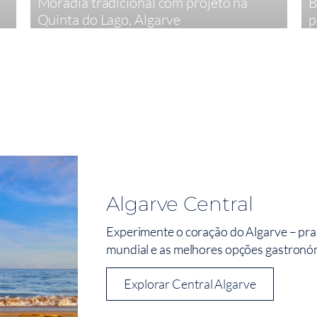
Moradia tradicional com projeto na
B
Quinta do Lago, Algarve
p
4
440,52 m²
Algarve Central
Experimente o coração do Algarve – pra
mundial e as melhores opções gastronómi
Explorar Central Algarve