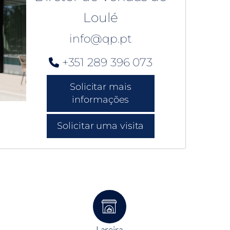
Loulé
info@qp.pt
+351 289 396 073
Solicitar mais
informações
Solicitar uma visita
Lareira