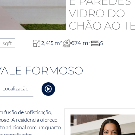
sqft
674 m²
5
2,415 m²
 VALE FORMOSO
Localização
 fusão de sofisticação,
oso. A residência oferece
to adicional com um quarto
personalizados.