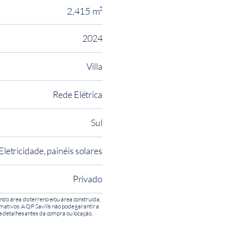
2,415 m²
2024
Villa
Rede Elétrica
Sul
Eletricidade, painéis solares
Privado
ndo área do terreno e/ou área construída,
mativos. A QP Savills não pode garantir a
s detalhes antes da compra ou locação.