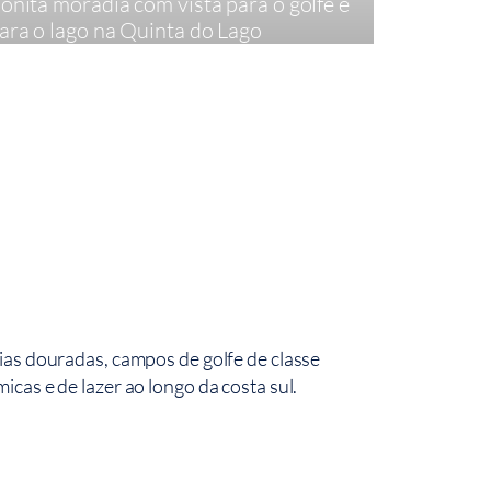
onita moradia com vista para o golfe e
Moradia
ara o lago na Quinta do Lago
4
275,35 m²
5
36
ias douradas, campos de golfe de classe
cas e de lazer ao longo da costa sul.