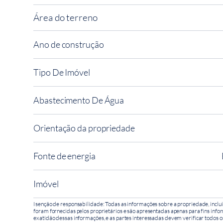
Área do terreno
Ano de construção
Tipo De Imóvel
Abastecimento De Água
Orientação da propriedade
Fonte de energia
Imóvel
Isenção de responsabilidade: Todas as informações sobre a propriedade, inclui
foram fornecidas pelos proprietários e são apresentadas apenas para fins infor
exatidão dessas informações, e as partes interessadas devem verificar todos o