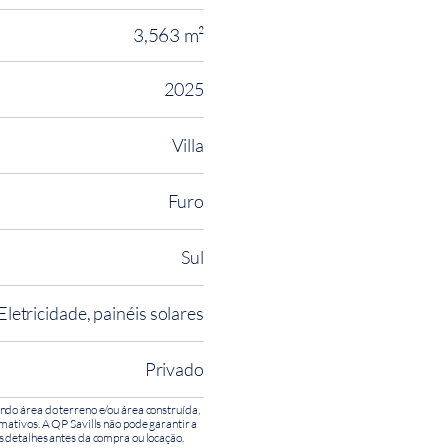
3,563 m²
2025
Villa
Furo
Sul
Eletricidade, painéis solares
Privado
ndo área do terreno e/ou área construída,
mativos. A QP Savills não pode garantir a
s detalhes antes da compra ou locação.