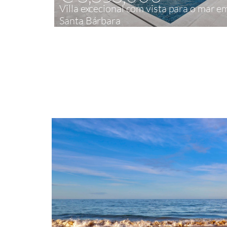
Villa excecional com vista para o mar e
Santa Bárbara
4
565,38 m²