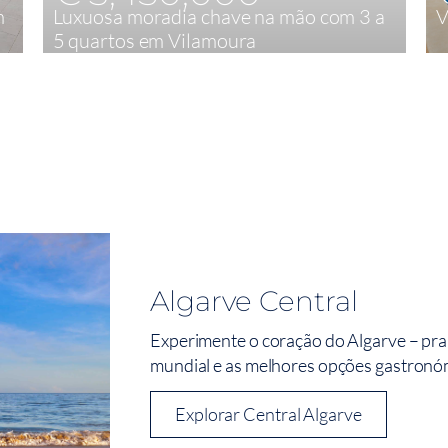
m
Luxuosa moradia chave na mão com 3 a
V
5 quartos em Vilamoura
3
363 m²
Algarve Central
Experimente o coração do Algarve – pra
mundial e as melhores opções gastronómi
Explorar Central Algarve