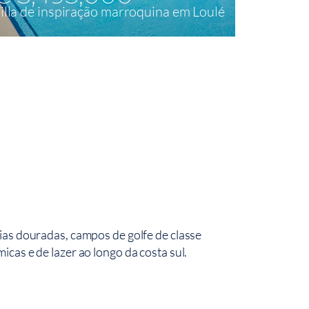
illa de inspiração marroquina em Loulé
Deslumbr
quartos 
3
728 m²
4
27
ias douradas, campos de golfe de classe
cas e de lazer ao longo da costa sul.