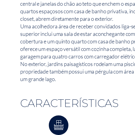
central e janelas do chão ao teto que enchem o esp
quartos espaçosos com casa de banho privativa, in
closet, abrem diretamente para o exterior.
Uma acolhedora área de receber convidados liga-se 
superior inclui uma sala de estar aconchegante com
cobertura e um quinto quarto com casa de banho pri
oferece um espaço versátil com cozinha completa, 
garagem para quatro carros com carregador elétric
No exterior, jardins paisagísticos rodeiam uma pisci
propriedade também possui uma pérgula com área 
um grande lago.
CARACTERÍSTICAS