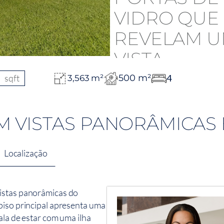
sqft
500 m²
4
3,563 m²
M VISTAS PANORÂMICAS
Localização
vistas panorâmicas do
piso principal apresenta uma
ala de estar com uma ilha