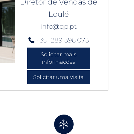
Diretor de Vendas de
Loulé
info@qp.pt
+351 289 396 073
Solicitar mais
informações
Solicitar uma visita