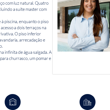
aço com luz natural. Quatro
cluindo a suíte master com
à piscina, enquanto o piso
 acesso a dois terraços na
vativa. O piso inferior
lavandaria, arrecadação e
o.
na infinita de água salgada. A
para churrasco, um pomar e