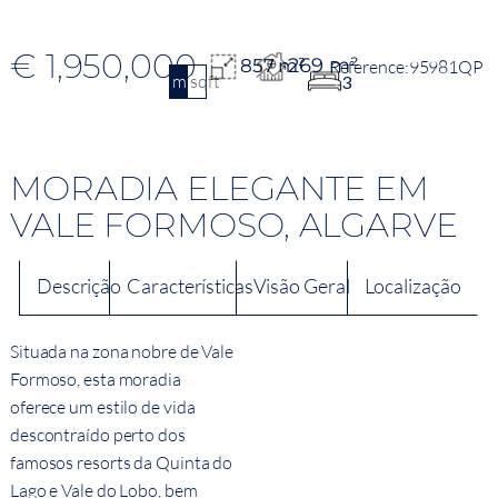
€ 1,950,000
269 m²
857 m²
95981QP
m2
sqft
3
MORADIA ELEGANTE EM
VALE FORMOSO, ALGARVE
Descrição
Características
Visão Geral
Localização
Situada na zona nobre de Vale
Formoso, esta moradia
oferece um estilo de vida
descontraído perto dos
famosos resorts da Quinta do
Lago e Vale do Lobo, bem