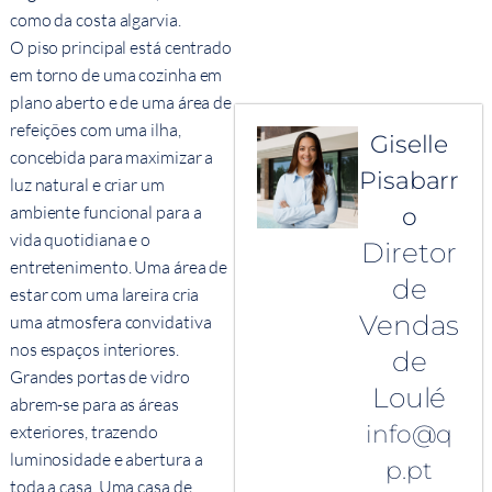
como da costa algarvia.
O piso principal está centrado
em torno de uma cozinha em
plano aberto e de uma área de
refeições com uma ilha,
Giselle
concebida para maximizar a
Pisabarr
luz natural e criar um
ambiente funcional para a
o
vida quotidiana e o
Diretor
entretenimento. Uma área de
de
estar com uma lareira cria
Vendas
uma atmosfera convidativa
nos espaços interiores.
de
Grandes portas de vidro
Loulé
abrem-se para as áreas
info@q
exteriores, trazendo
luminosidade e abertura a
p.pt
toda a casa. Uma casa de