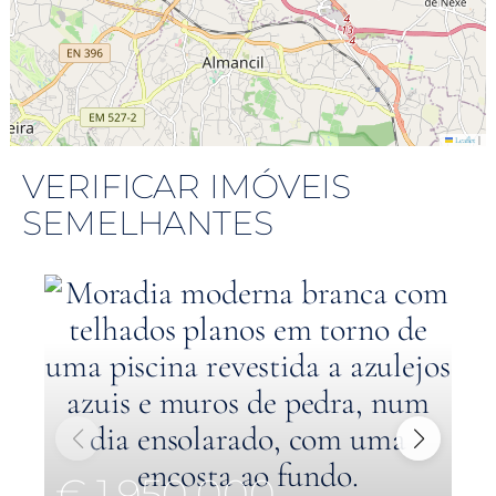
|
Leaflet
VERIFICAR IMÓVEIS
SEMELHANTES
€ 1,950,000