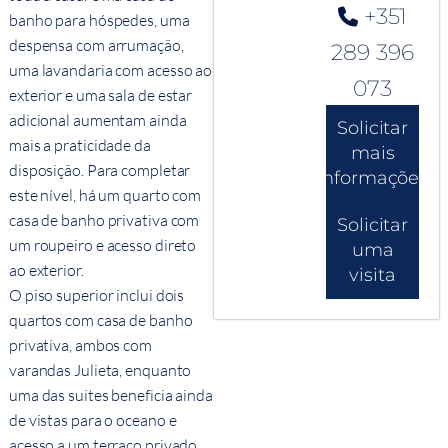
+351
banho para hóspedes, uma
despensa com arrumação,
289 396
uma lavandaria com acesso ao
073
exterior e uma sala de estar
adicional aumentam ainda
Solicitar
mais a praticidade da
mais
disposição. Para completar
informações
este nível, há um quarto com
casa de banho privativa com
Solicitar
um roupeiro e acesso direto
uma
ao exterior.
visita
O piso superior inclui dois
quartos com casa de banho
privativa, ambos com
varandas Julieta, enquanto
uma das suites beneficia ainda
de vistas para o oceano e
acesso a um terraço privado.