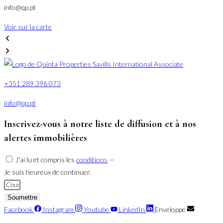
info@qp.pt
v
Voir sur la carte
V
+351 289 396 073
info@qp.pt
Inscrivez-vous à notre liste de diffusion et à nos
alertes immobilières
J'ai lu et compris les
conditions
—
Je suis heureux de continuer.
Soumettre
Facebook
Instagram
Youtube
LinkedIn
Enveloppe