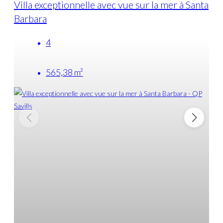
Villa exceptionnelle avec vue sur la mer à Santa
L
Barbara
V
4
565,38 m²