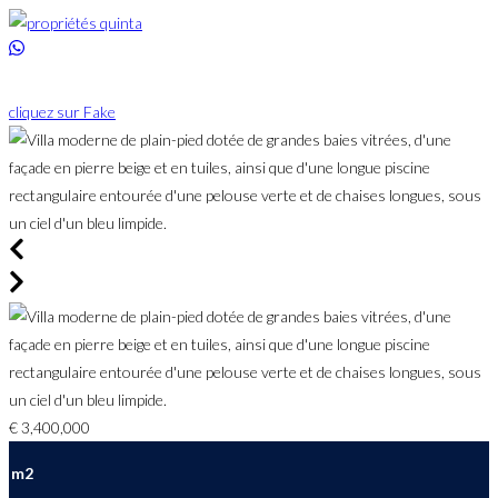
Skip
to
content
cliquez sur Fake
€ 3,400,000
m2