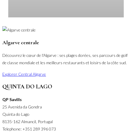
Algarve centrale
Découvrez le cœur de l'Algarve : ses plages dorées, ses parcours de golf
de classe mondiale et les meilleurs restaurants et loisirs de la côte sud.
Explorer Central Algarve
QUINTA DO LAGO
QP Savills
Q
25 Avenida da Gondra
A
Quinta do Lago
V
8135-162 Almancil, Portugal
8
Telephone: +351 289 396 073
T