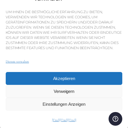
Warum QP Savills?
UM IHNEN DIE BESTMÖGLICHE ERFAHRUNG ZU BIETEN,
VERWENDEN WIR TECHNOLOGIEN WIE COOKIES, UM
Nachrichten & Veranstaltungen
GERÄTEINFORMATIONEN ZU SPEICHERN UND/ODER DARAUF
Karten der Region
ZUZUGREIFEN. WENN SIE DIESEN TECHNOLOGIEN ZUSTIMMEN,
KÖNNEN WIR DATEN WIE IHR SURFVERHALTEN ODER EINDEUTIGE
Gemeinschaft
IDS AUF DIESER WEBSITE VERARBEITEN. WENN SIE NICHT
ZUSTIMMEN ODER IHRE ZUSTIMMUNG WIDERRUFEN, KANN DIES
Karriere
BESTIMMTE FEATURES UND FUNKTIONEN BEEINTRÄCHTIGEN.
Dienste verwalten
© Weber Media®
Alle Rechte vorbehalten 2026.
Akzeptieren
Datenschutzerklärung
Impressum
AGB
Whistleblowing-Kanal
Verweigern
Einstellungen Anzeigen
© QP Savills – Mills & Mills Lda. Alle Rechte vorbehalten.
Immobilienlizenz Nr. AMI-1252 APEMIP 3785.
{Titel}
{Titel}
{Titel}