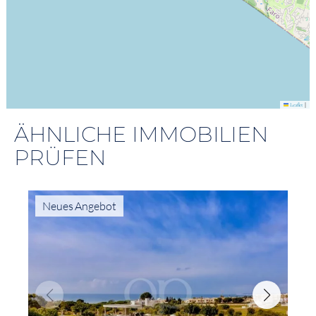
|
Leaflet
ÄHNLICHE IMMOBILIEN
PRÜFEN
Neues Angebot