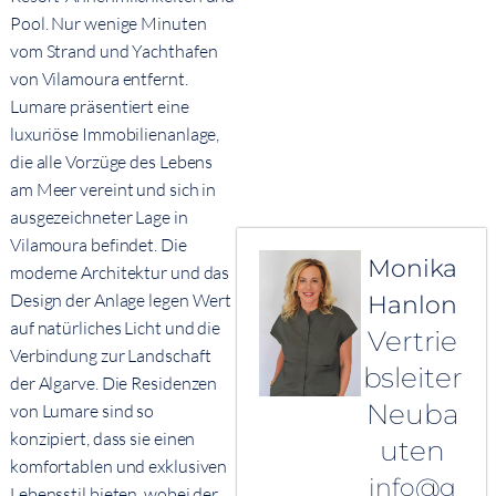
Pool. Nur wenige Minuten
vom Strand und Yachthafen
von Vilamoura entfernt.
Lumare präsentiert eine
luxuriöse Immobilienanlage,
die alle Vorzüge des Lebens
am Meer vereint und sich in
ausgezeichneter Lage in
Vilamoura befindet. Die
Monika
moderne Architektur und das
Design der Anlage legen Wert
Hanlon
auf natürliches Licht und die
Vertrie
Verbindung zur Landschaft
bsleiter
der Algarve. Die Residenzen
Neuba
von Lumare sind so
konzipiert, dass sie einen
uten
komfortablen und exklusiven
info@q
Lebensstil bieten, wobei der