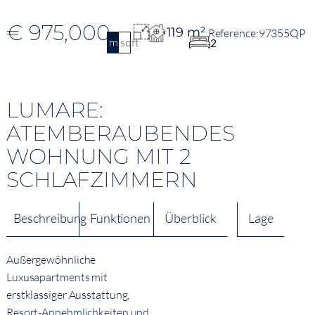
€ 975,000
119 m²
97355QP
m2
sqft
2
LUMARE:
ATEMBERAUBENDES
WOHNUNG MIT 2
SCHLAFZIMMERN
Beschreibung
Funktionen
Überblick
Lage
Außergewöhnliche
Luxusapartments mit
erstklassiger Ausstattung,
Resort-Annehmlichkeiten und