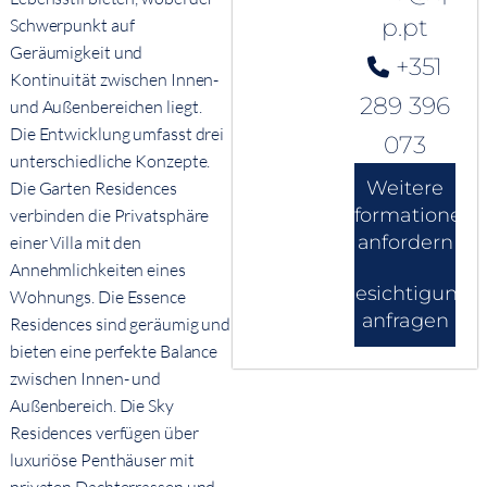
p.pt
Schwerpunkt auf
Geräumigkeit und
+351
Kontinuität zwischen Innen-
289 396
und Außenbereichen liegt.
Die Entwicklung umfasst drei
073
unterschiedliche Konzepte.
Weitere
Die Garten Residences
Informationen
verbinden die Privatsphäre
anfordern
einer Villa mit den
Annehmlichkeiten eines
Besichtigung
Wohnungs. Die Essence
anfragen
Residences sind geräumig und
bieten eine perfekte Balance
zwischen Innen- und
Außenbereich. Die Sky
Residences verfügen über
luxuriöse Penthäuser mit