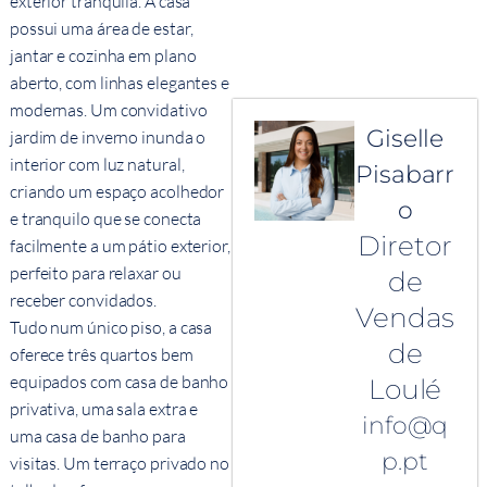
exterior tranquila. A casa
possui uma área de estar,
jantar e cozinha em plano
aberto, com linhas elegantes e
modernas. Um convidativo
Giselle
jardim de inverno inunda o
interior com luz natural,
Pisabarr
criando um espaço acolhedor
o
e tranquilo que se conecta
Diretor
facilmente a um pátio exterior,
perfeito para relaxar ou
de
receber convidados.
Vendas
Tudo num único piso, a casa
de
oferece três quartos bem
equipados com casa de banho
Loulé
privativa, uma sala extra e
info@q
uma casa de banho para
p.pt
visitas. Um terraço privado no