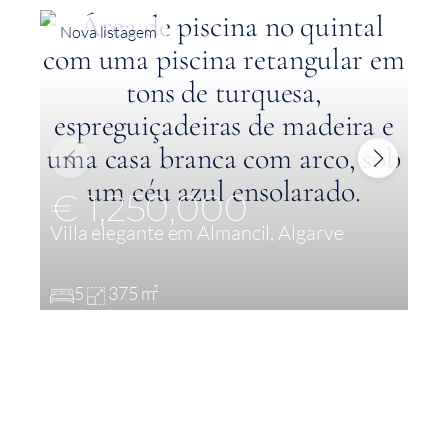
Nova listagem
€ 1,250,000
Villa elegante em Almancil, Algarve
I
A
5
375 m²