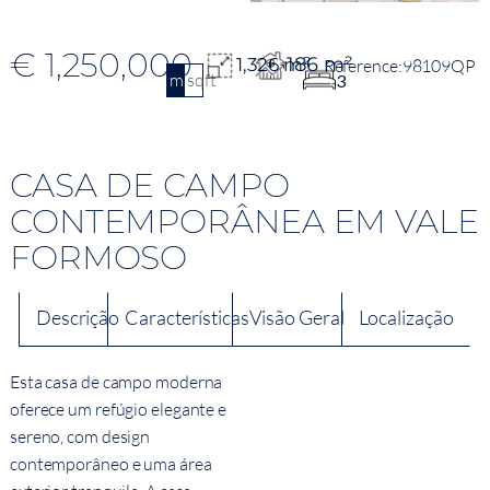
€ 1,250,000
186 m²
1,326 m²
98109QP
m2
sqft
3
CASA DE CAMPO
CONTEMPORÂNEA EM VALE
FORMOSO
Descrição
Características
Visão Geral
Localização
Esta casa de campo moderna
oferece um refúgio elegante e
sereno, com design
contemporâneo e uma área