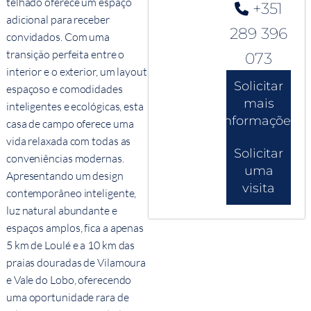
telhado oferece um espaço
+351
adicional para receber
289 396
convidados. Com uma
transição perfeita entre o
073
interior e o exterior, um layout
Solicitar
espaçoso e comodidades
mais
inteligentes e ecológicas, esta
informações
casa de campo oferece uma
vida relaxada com todas as
Solicitar
conveniências modernas.
uma
Apresentando um design
visita
contemporâneo inteligente,
luz natural abundante e
espaços amplos, fica a apenas
5 km de Loulé e a 10 km das
praias douradas de Vilamoura
e Vale do Lobo, oferecendo
uma oportunidade rara de