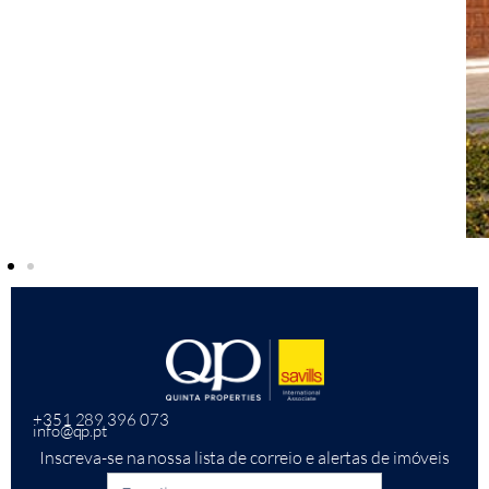
+351 289 396 073
info@qp.pt
Inscreva-se na nossa lista de correio e alertas de imóveis